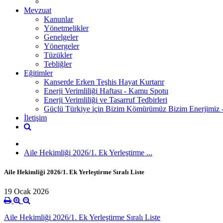
Mevzuat
Kanunlar
Yönetmelikler
Genelgeler
Yönergeler
Tüzükler
Tebliğler
Eğitimler
Kanserde Erken Teşhis Hayat Kurtarır
Enerji Verimliliği Haftası - Kamu Spotu
Enerji Verimliliği ve Tasarruf Tedbirleri
Güçlü Türkiye için Bizim Kömürümüz Bizim Enerjimiz
İletişim
Aile Hekimliği 2026/1. Ek Yerleştirme ...
Aile Hekimliği 2026/1. Ek Yerleştirme Sıralı Liste
19 Ocak 2026
Aile Hekimliği 2026/1. Ek Yerleştirme Sıralı Liste