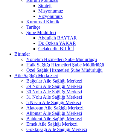
Kurum Politikası
Strateji
Misyonumuz
Vizyonumuz
Kurumsal Kimlik
Tarihçe
Şube Müdürleri
Abdullah BAYTAR
Dr. Özkan YAKAR
Celaleddin BİLİCİ
Birimler
Yönetim Hizmetleri Şube Müdürlüğü
Halk Sağlığı Hizmetleri Şube Müdürlüğü
Özel Sağlık Hizmetleri Şube Müdürlüğü
Aile Sağlığı Merkezleri
Bağcılar Aile Sağlığı Merkezi
29 Nolu Aile Sağlığı Merkezi
30 Nolu Aile Sağlığı Merkezi
31 Nolu Aile Sağlığı Merkezi
5 Nisan Aile Sağlığı Merkezi
Alatosun Aile Sağlığı Merkezi
Alipınar Aile Sağlığı Merkezi
Batıkent Aile Sağlığı Merkezi
Emek Aile Sağlığı Merkezi
Gökkuşağı Aile Sağlığı Merkezi