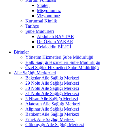
Kurum Politikası
Strateji
Misyonumuz
Vizyonumuz
Kurumsal Kimlik
Tarihçe
Şube Müdürleri
Abdullah BAYTAR
Dr. Özkan YAKAR
Celaleddin BİLİCİ
Birimler
Yönetim Hizmetleri Şube Müdürlüğü
Halk Sağlığı Hizmetleri Şube Müdürlüğü
Özel Sağlık Hizmetleri Şube Müdürlüğü
Aile Sağlığı Merkezleri
Bağcılar Aile Sağlığı Merkezi
29 Nolu Aile Sağlığı Merkezi
30 Nolu Aile Sağlığı Merkezi
31 Nolu Aile Sağlığı Merkezi
5 Nisan Aile Sağlığı Merkezi
Alatosun Aile Sağlığı Merkezi
Alipınar Aile Sağlığı Merkezi
Batıkent Aile Sağlığı Merkezi
Emek Aile Sağlığı Merkezi
Gökkuşağı Aile Sağlığı Merkezi