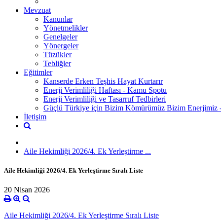
Mevzuat
Kanunlar
Yönetmelikler
Genelgeler
Yönergeler
Tüzükler
Tebliğler
Eğitimler
Kanserde Erken Teşhis Hayat Kurtarır
Enerji Verimliliği Haftası - Kamu Spotu
Enerji Verimliliği ve Tasarruf Tedbirleri
Güçlü Türkiye için Bizim Kömürümüz Bizim Enerjimiz
İletişim
Aile Hekimliği 2026/4. Ek Yerleştirme ...
Aile Hekimliği 2026/4. Ek Yerleştirme Sıralı Liste
20 Nisan 2026
Aile Hekimliği 2026/4. Ek Yerleştirme Sıralı Liste